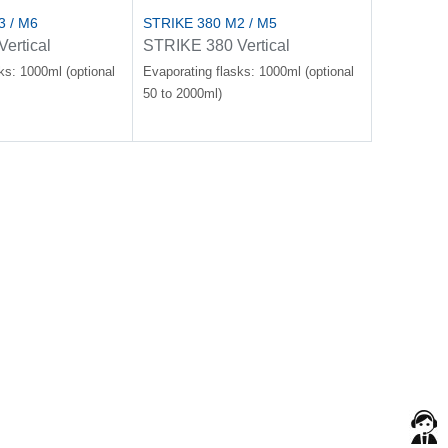
3 / M6
STRIKE 380 M2 / M5
ertical
STRIKE 380 Vertical
eam rising type)
glassware (Steam sinking
ks: 1000ml (optional
Evaporating flasks: 1000ml (optional
type)
50 to 2000ml)