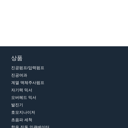
상품
진공펌프/압력펌프
진공여과
계열 액체주사펌프
자기력 믹서
오버헤드 믹서
발진기
호모지나이저
초음파 세척
항온 진동 인큐베이터