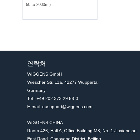
glassware)
50 to 2000ml)
연락처
WIGGENS GmbH
Wiescher Str. 11a, 42277 Wuppertal
Germany
Tel.: +49 202 373 29 58-0
E-mail: eusupport@wiggens.com
WIGGENS CHINA
Room 426, Hall A, Office Building M8, No. 1 Jiuxianqiao
East Road, Chaoyang District, Beijing