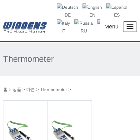
DE
EN
ES
Menu
IT
RU
KR
CN
Thermometer
홈
>
상품
>
다른
>
Thermometer
>