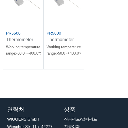
PR5500
PR5600
Thermometer
Thermometer
Working temperature
Working temperature
range:-50.0~+400.0℃
range:-50.0~+400.0℃
연락처
상품
WIGGENS GmbH
진공펌프/압력펌프
Wiescher Str. 11a, 42277
진공여과