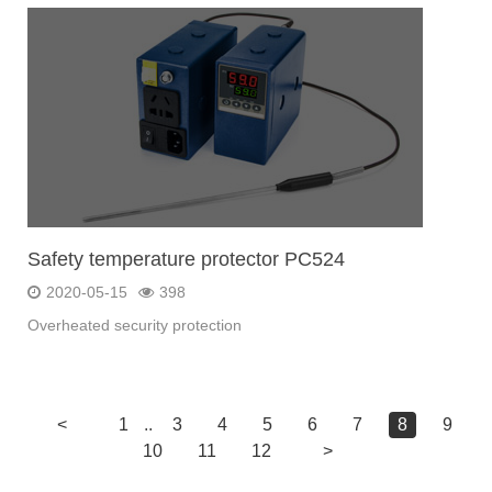
Safety temperature protector PC524
2020-05-15
398
Overheated security protection
<
1
..
3
4
5
6
7
8
9
10
11
12
>