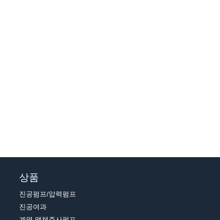
상품
진공펌프/압력펌프
진공여과
계열 액체주사펌프