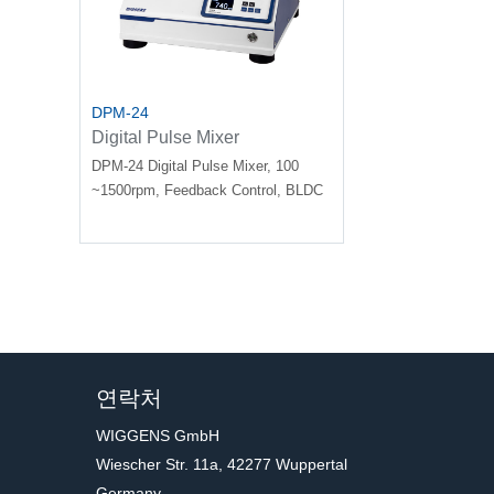
DPM-24
Digital Pulse Mixer
DPM-24 Digital Pulse Mixer, 100
~1500rpm, Feedback Control, BLDC
motor with Built-in digital timer and
Quick timing mode
연락처
WIGGENS GmbH
Wiescher Str. 11a, 42277 Wuppertal
Germany