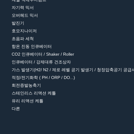
자기력 믹서
오버헤드 믹서
발진기
호모지나이저
초음파 세척
항온 진동 인큐베이터
CO2 인큐베이터 / Shaker / Roller
인큐베이터 / 강제대류 건조상자
가스 발생기(H2/ N2 / 제로 레벨 공기 발생기 / 청정압축공기 공급
적정/전기화학 ( PH / ORP / DO...)
회전증발농축기
스테인리스 리액션 케틀
유리 리액션 케틀
다른