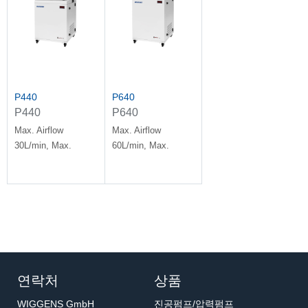
P440
P640
P440
P640
Compressed Air
Compressed Air
Max. Airflow
Max. Airflow
System
System
30L/min, Max.
60L/min, Max.
Pressure 5bar
Pressure 8bar
연락처
상품
WIGGENS GmbH
진공펌프/압력펌프